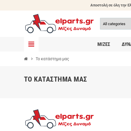
Αποστολή σε όλη την Ελ
view_headline
ΜΊΖΕΣ
ΔΥΝ
chevron_right
Το κατάστημα μας
ΤΟ ΚΑΤΆΣΤΗΜΑ ΜΑΣ