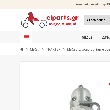
Αποστολή σε όλη την Ελ
view_headline
ΜΊΖΕΣ
ΔΥΝ
chevron_right
Μίζες
chevron_right
ΤΡΑΚΤΕΡ
chevron_right
Μίζα για τρακτέρ Same bos