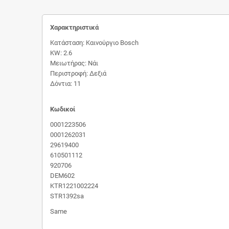
Χαρακτηριστικά
Κατάσταση: Καινούργιο Bosch
KW: 2.6
Μειωτήρας: Νάι
Περιστροφή: Δεξιά
Δόντια: 11
Κωδικοί
0001223506
0001262031
29619400
610501112
920706
DEM602
KTR1221002224
STR1392sa
Same