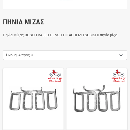
ΠΗΝΊΑ ΜΊΖΑΣ
Πηνία Μίζας BOSCH VALEO DENSO HITACHI MITSUBISHI πηνίο μίζα
Όνομα, Α προς Ω