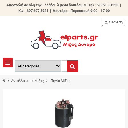
Αποστολή σε όλη την Ελλάδα | Άμεσα διαθέσιμα |
Τηλ.: 23520 61220 |
Κιν.: 697 697 5921 | Δευτέρα - Παρασκευή 9:00 - 17:00
person
Σύνδεση
view_headline
chevron_right
chevron_right
Ανταλλακτικά Μίζας
Πηνία Μίζας