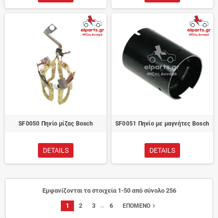
SF0050 Πηνίο μίζας Bosch
SF0051 Πηνίο με μαγνήτες Bosch
DETAILS
DETAILS
Εμφανίζονται τα στοιχεία 1-50 από σύνολο 256
…
1
2
3
6
navigate_next
ΕΠΌΜΕΝΟ