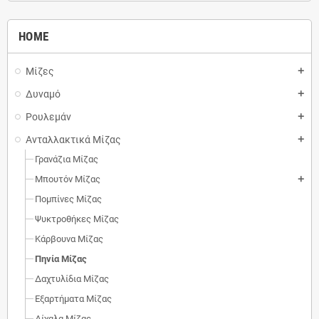
HOME
Μίζες
add
Δυναμό
add
Ρουλεμάν
add
Ανταλλακτικά Μίζας
add
Γρανάζια Μίζας
Μπουτόν Μίζας
add
Πομπίνες Μίζας
Ψυκτροθήκες Μίζας
Κάρβουνα Μίζας
Πηνία Μίζας
Δαχτυλίδια Μίζας
Εξαρτήματα Μίζας
Δίχαλα Μίζας