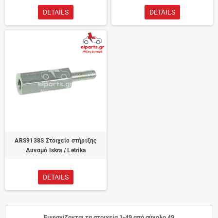
DETAILS
DETAILS
ARS9138S Στοιχείο στήριξης
Δυναμό Iskra / Letrika
DETAILS
Εμφανίζονται τα στοιχεία 1-49 από σύνολο 49