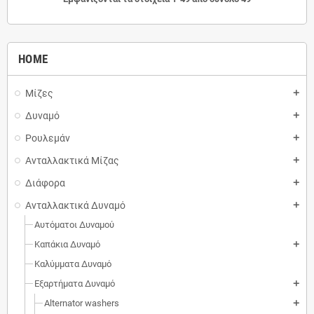
HOME
Μίζες
add
Δυναμό
add
Ρουλεμάν
add
Ανταλλακτικά Μίζας
add
Διάφορα
add
Ανταλλακτικά Δυναμό
add
Αυτόματοι Δυναμού
Καπάκια Δυναμό
add
Καλύμματα Δυναμό
Εξαρτήματα Δυναμό
add
Alternator washers
add