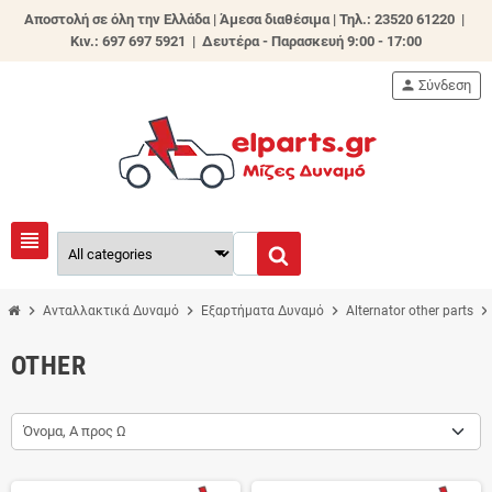
Αποστολή σε όλη την Ελλάδα | Άμεσα διαθέσιμα |
Τηλ.: 23520 61220 |
Κιν.: 697 697 5921 | Δευτέρα - Παρασκευή 9:00 - 17:00
person
Σύνδεση
view_headline
chevron_right
chevron_right
chevron_right
chevron_righ
Ανταλλακτικά Δυναμό
Εξαρτήματα Δυναμό
Alternator other parts
OTHER
Όνομα, Α προς Ω