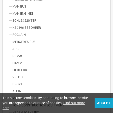
MAN BUS
MAN ENGINES
SCHL&#220;TER
K&#196;SSBOHRER
POCLAIN
MERCEDES BUS
ABG
DEMAG
HAMM
LIEBHERR
VREDO
BROYT
ALPINE
This site uses cookies. By continuing to browse the site
MAHINDRA
you are agreeing to our use of cookies.
Find out more
ACCEPT
FORD CONSTRUCTION EQUIPMENT
here
.
HEDEN FORK LIFT