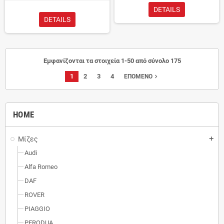
DETAILS
DETAILS
Εμφανίζονται τα στοιχεία 1-50 από σύνολο 175
1
2
3
4
navigate_next
ΕΠΌΜΕΝΟ
HOME
Μίζες
add
Audi
Alfa Romeo
DAF
ROVER
PIAGGIO
PERODUA