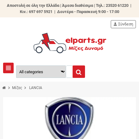
Αποστολή σε όλη την Ελλάδα | Άμεσα διαθέσιμα |
Τηλ.: 23520 61220 |
Κιν.: 697 697 5921 | Δευτέρα - Παρασκευή 9:00 - 17:00
person
Σύνδεση
view_headline
chevron_right
chevron_right
Μίζες
LANCIA