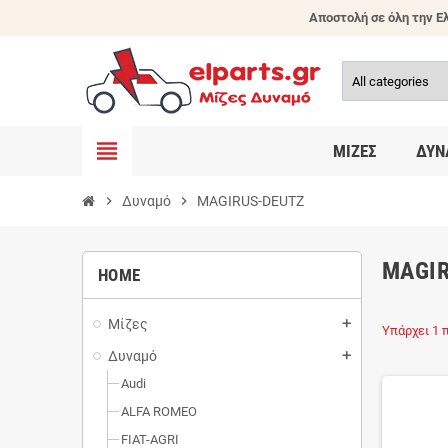
Αποστολή σε όλη την Ελ
view_headline
ΜΊΖΕΣ
ΔΥΝ
chevron_right
Δυναμό
chevron_right
MAGIRUS-DEUTZ
MAGI
HOME
Μίζες
add
Υπάρχει 1 π
Δυναμό
add
Audi
ALFA ROMEO
FIAT-AGRI