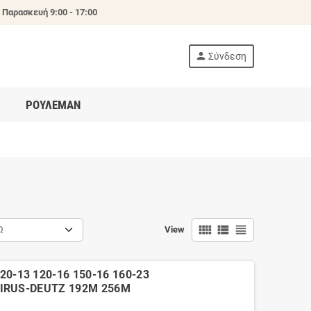
 Παρασκευή 9:00 - 17:00
person
Σύνδεση
ΡΟΥΛΕΜΑΝ
view_comfy
view_list
view_headline
Ω
View
0-13 120-16 150-16 160-23
AGIRUS-DEUTZ 192M 256M