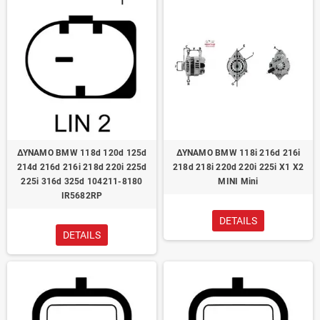
ΔΥΝΑΜΟ BMW 118d 120d 125d
ΔΥΝΑΜΟ BMW 118i 216d 216i
214d 216d 216i 218d 220i 225d
218d 218i 220d 220i 225i X1 X2
225i 316d 325d 104211-8180
MINI Mini
IR5682RP
DETAILS
DETAILS