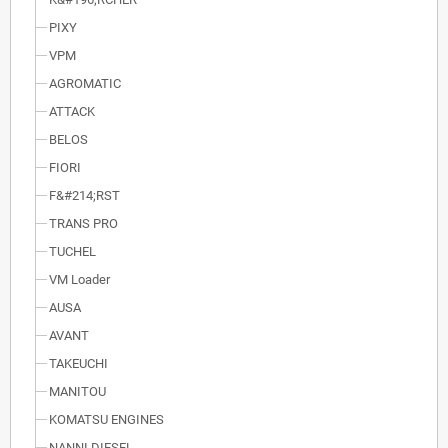
PIXY
VPM
AGROMATIC
ATTACK
BELOS
FIORI
F&#214;RST
TRANS PRO
TUCHEL
VM Loader
AUSA
AVANT
TAKEUCHI
MANITOU
KOMATSU ENGINES
NANNI DIESEL