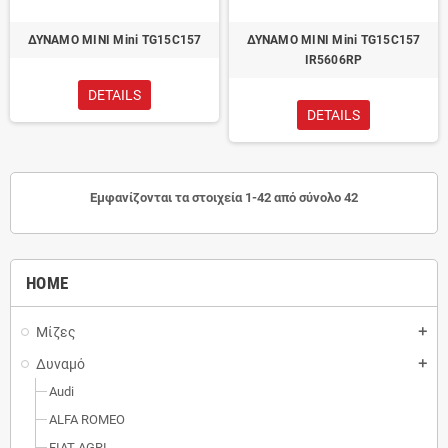
ΔΥΝΑΜΟ MINI Mini TG15C157
ΔΥΝΑΜΟ MINI Mini TG15C157
IR5606RP
DETAILS
DETAILS
Εμφανίζονται τα στοιχεία 1-42 από σύνολο 42
HOME
Μίζες
add
Δυναμό
add
Audi
ALFA ROMEO
FIAT-AGRI