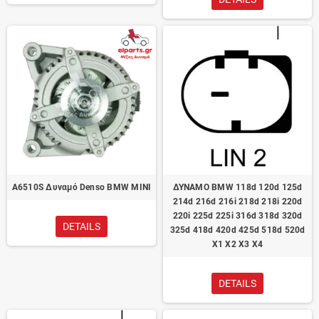
A6510S Δυναμό Denso BMW MINI
ΔΥΝΑΜΟ BMW 118d 120d 125d
214d 216d 216i 218d 218i 220d
220i 225d 225i 316d 318d 320d
DETAILS
325d 418d 420d 425d 518d 520d
X1 X2 X3 X4
DETAILS