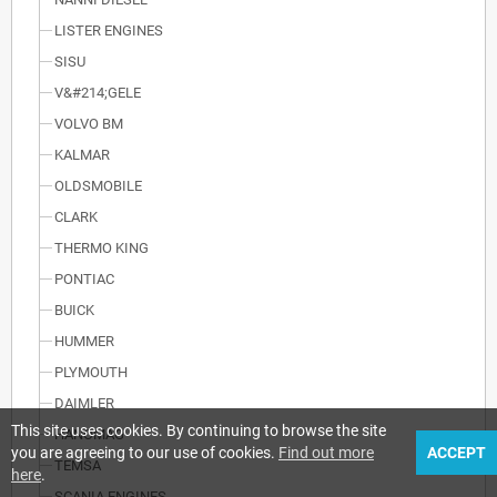
LISTER ENGINES
SISU
V&#214;GELE
VOLVO BM
KALMAR
OLDSMOBILE
CLARK
THERMO KING
PONTIAC
BUICK
HUMMER
PLYMOUTH
DAIMLER
This site uses cookies. By continuing to browse the site
HANOMAG
you are agreeing to our use of cookies.
Find out more
ACCEPT
TEMSA
here
.
SCANIA ENGINES