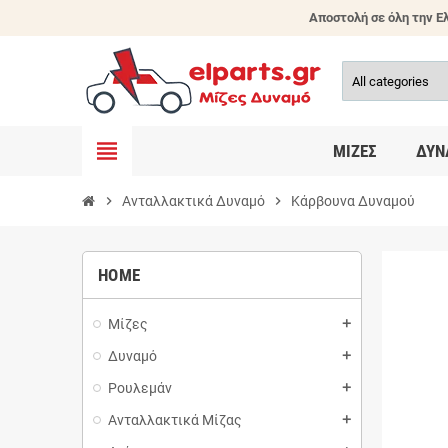
Αποστολή σε όλη την Ελ
view_headline
ΜΊΖΕΣ
ΔΥΝ
chevron_right
Ανταλλακτικά Δυναμό
chevron_right
Κάρβουνα Δυναμού
HOME
Μίζες
add
Δυναμό
add
Ρουλεμάν
add
Ανταλλακτικά Μίζας
add